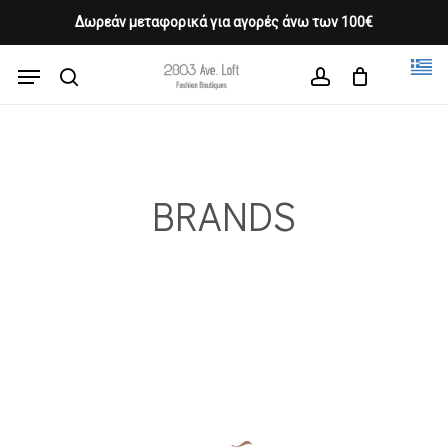
Skip
Δωρεάν μεταφορικά για αγορές άνω των 100€
Products
to
CLOSE
Cart
search
CART
main
Menu
Close
content
search
account
Menu
BRANDS