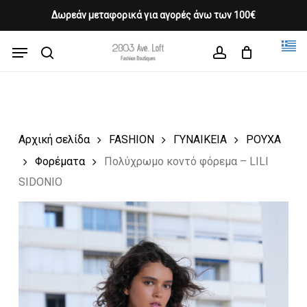
Skip
Δωρεάν μεταφορικά για αγορές άνω των 100€
Products
to
CLOSE
Cart
search
CART
main
Menu
Close
content
search
account
Menu
Αρχική σελίδα
FASHION
ΓΥΝΑΙΚΕΙΑ
ΡΟΥΧΑ
Φορέματα
Πολύχρωμο κοντό φόρεμα – LILI
SIDONIO