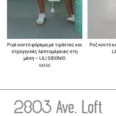
Ριγέ κοντό φόρεμα με τιράντες και
Ροζ κοντό κ
στρογγυλές λεπτομέρειες στη
L
μέση – LILI SIDONIO
€
43.50