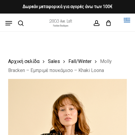
Skip
Δωρεάν μεταφορικά για αγορές άνω των 100€
Products
to
CLOSE
Cart
search
CART
main
Menu
Close
content
search
account
Menu
Αρχική σελίδα
Sales
Fall/Winter
Molly
Bracken – Εμπριμέ πουκάμισο – Khaki Loona