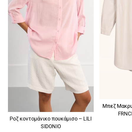
Μπεζ Μακρυ
FRNC
Ροζ κοντομάνικο πουκάμισο – LILI
SIDONIO