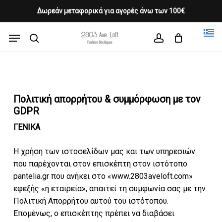
Skip
Δωρεάν μεταφορικά για αγορές άνω των 100€
Products
to
CLOSE
Cart
search
CART
main
Menu
Close
content
search
account
Menu
Πολιτική απορρήτου & συμμόρφωση με τον
GDPR
ΓΕΝΙΚΑ
Η χρήση των ιστοσελίδων μας και των υπηρεσιών
που παρέχονται στον επισκέπτη στον ιστότοπο
pantelia.gr που ανήκει στο «www.2803aveloft.com»
εφεξής «η εταιρεία», απαιτεί τη συμφωνία σας με την
Πολιτική Απορρήτου αυτού του ιστότοπου.
Επομένως, ο επισκέπτης πρέπει να διαβάσει