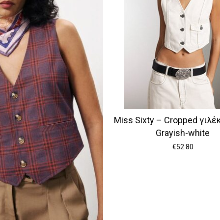
Miss Sixty – Cropped γιλέ
Grayish-white
€
52.80