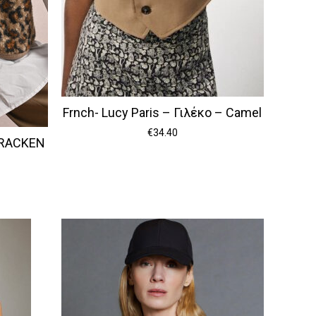
Frnch- Lucy Paris – Γιλέκο – Camel
€
34.40
BRACKEN
να προϊόν στο καλάθι σας.
Go To Shop