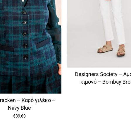
Designers Society – Αμ
κιμονό – Bombay Br
Bracken – Καρό γιλέκο –
Navy Blue
€
39.60