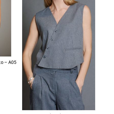
κο – A05