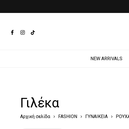
Skip
to
main
Products
content
search
FACEBOOK
INSTAGRAM
TIKTOK
Hit enter t
NEW ARRIVALS
Γιλέκα
Αρχική σελίδα
FASHION
ΓΥΝΑΙΚΕΙΑ
ΡΟΥΧ