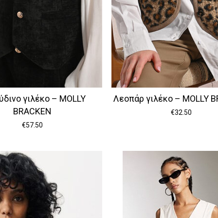
ύδινο γιλέκο – MOLLY
Λεοπάρ γιλέκο – MOLLY 
BRACKEN
€
32.50
€
57.50
Κανέ