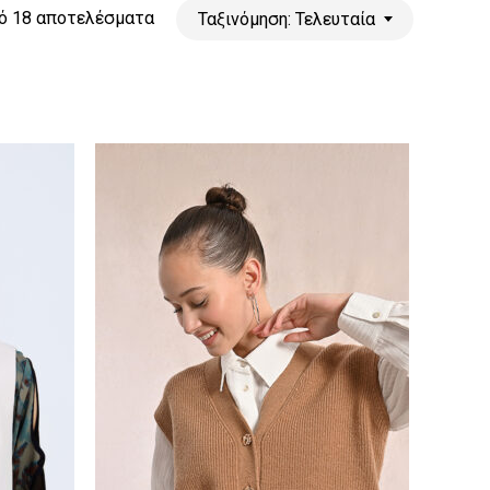
Sorted
ό 18 αποτελέσματα
Ταξινόμηση: Τελευταία
by
latest