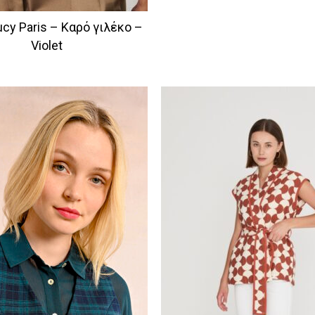
ucy Paris – Καρό γιλέκο –
Violet