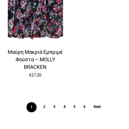
Μαύρη Μακριά Εμπριμέ
Φούστα – MOLLY
BRACKEN
€
27.20
1
2
3
4
5
6
Next