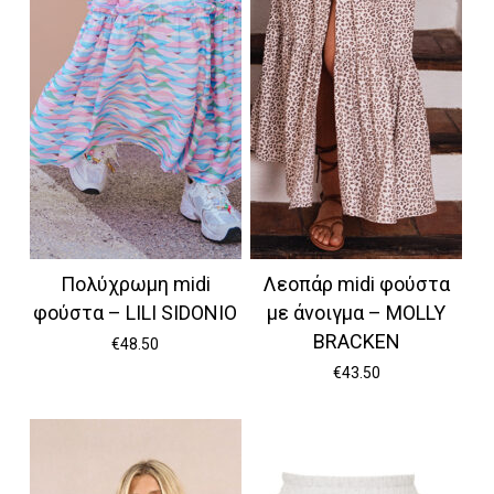
Πολύχρωμη midi
Λεοπάρ midi φούστα
φούστα – LILI SIDONIO
με άνοιγμα – MOLLY
BRACKEN
€
48.50
€
43.50