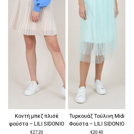
Κοντή μπεζ πλισέ
Τυρκουάζ Τούλινη Midi
φούστα – LILI SIDONIO
Φούστα – LILI SIDONIO
€
27.20
€
20.40