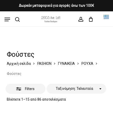
Skip
Δωρεάν μεταφορικά για αγορές άνω των 100€
Products
to
Close
CLOSE
Cart
search
CART
main
Menu
Filters
Close
content
search
account
Menu
Φούστες
Αρχική σελίδα
FASHION
ΓΥΝΑΙΚΕΙΑ
ΡΟΥΧΑ
Φούστες
Ταξινόμηση: Τελευταία
Filters
Sorted
Βλέπετε 1–15 από 86 αποτελέσματα
by
latest