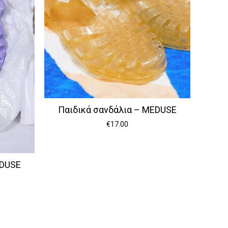
Παιδικά σανδάλια – MEDUSE
€
17.00
EDUSE
να προϊόν στο καλάθι σας.
Go To Shop