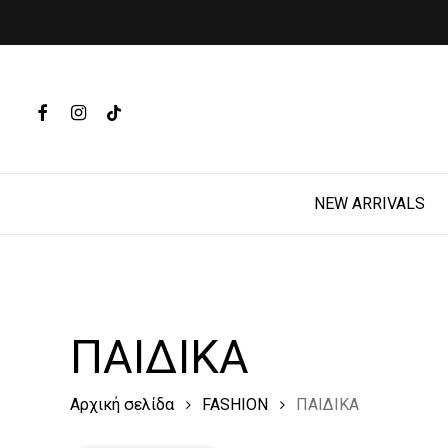
Skip
to
main
Products
content
search
FACEBOOK
INSTAGRAM
TIKTOK
Hit enter t
NEW ARRIVALS
ΠΑΙΔΙΚΑ
Αρχική σελίδα
FASHION
ΠΑΙΔΙΚΑ