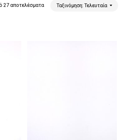
Sorted
ό 27 αποτελέσματα
Ταξινόμηση: Τελευταία
by
latest