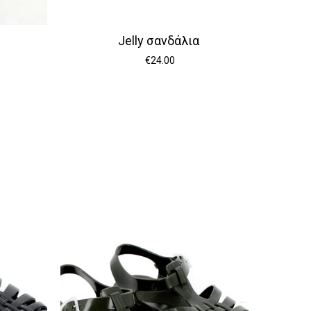
Jelly σανδάλια
€
24.00
να προϊόν στο καλάθι σας.
Go To Shop