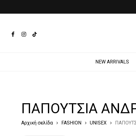
Skip
to
main
Products
content
search
FACEBOOK
INSTAGRAM
TIKTOK
Hit enter t
NEW ARRIVALS
ΠΑΠΟΥΤΣΙΑ ΑΝΔΡ
Αρχική σελίδα
FASHION
UNISEX
ΠΑΠΟΥΤΣ