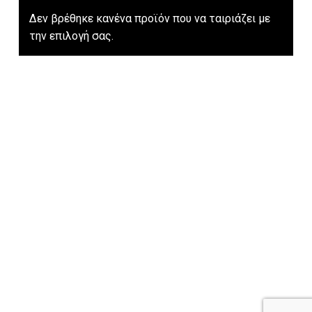
Δεν βρέθηκε κανένα προϊόν που να ταιριάζει με
Go To Shop
την επιλογή σας.
Υποσύνολο:
€
0.00
Καλάθι
Ταμείο