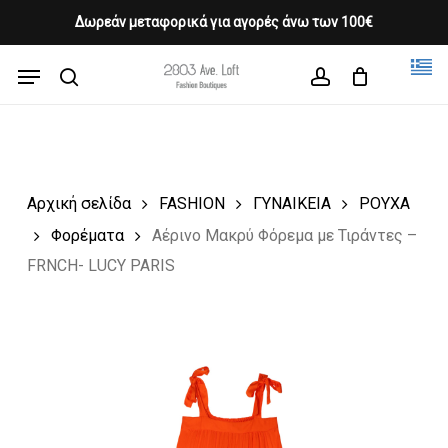
Skip
Δωρεάν μεταφορικά για αγορές άνω των 100€
Products
to
CLOSE
Cart
search
CART
main
Menu
Close
content
search
account
Menu
Αρχική σελίδα
FASHION
ΓΥΝΑΙΚΕΙΑ
ΡΟΥΧΑ
Φορέματα
Αέρινο Μακρύ Φόρεμα με Τιράντες –
FRNCH- LUCY PARIS