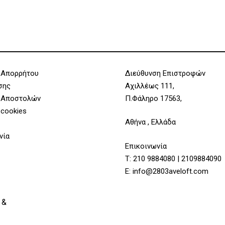
 Απορρήτου
Διεύθυνση Επιστροφών
σης
Αχιλλέως 111,
 Αποστολών
Π.Φάληρο 17563,
 cookies
Αθήνα , Ελλάδα
νία
Επικοινωνία
Υποσύνολο:
Τ:
210 9884080
|
2109884090
E:
info@2803aveloft.com
 &