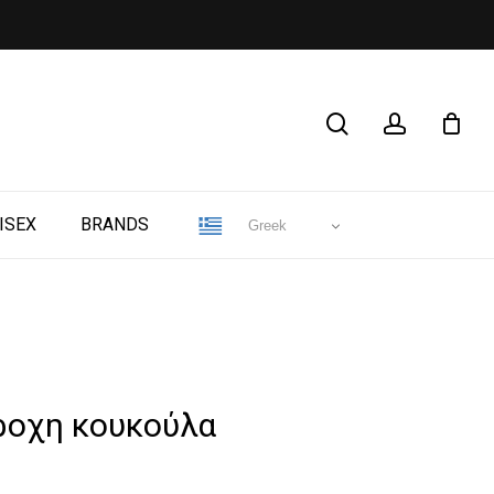
CLOSE
search
account
CART
ISEX
BRANDS
Greek
ροχη κουκούλα