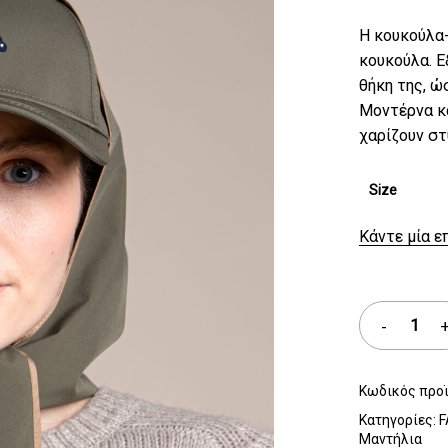
Η κουκούλα-
κουκούλα. Ε
θήκη της, ώ
Μοντέρνα κα
χαρίζουν στ
Size
Κάντε μία ε
Κωδικός προ
Κατηγορίες:
F
Μαντήλια