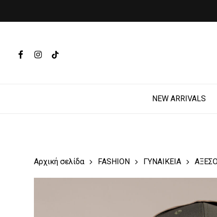
Skip
to
main
Products
content
search
FACEBOOK
INSTAGRAM
TIKTOK
Hit enter t
NEW ARRIVALS
Αρχική σελίδα
FASHION
ΓΥΝΑΙΚΕΙΑ
ΑΞΕΣ