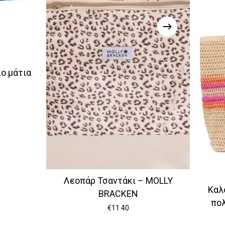
ο μάτια
Λεοπάρ Τσαντάκι – MOLLY
Καλ
BRACKEN
πο
€
11.40