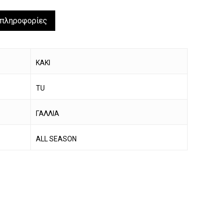
 πληροφορίες
KAKI
TU
ΓΑΛΛΙΑ
ALL SEASON
να προϊόν στο καλάθι σας.
Go To Shop