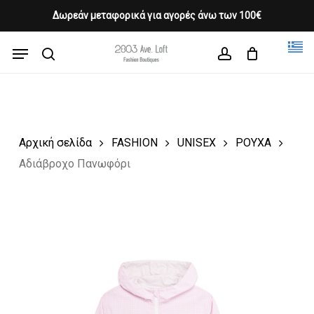
Skip
Δωρεάν μεταφορικά για αγορές άνω των 100€
Products
to
CLOSE
Cart
search
CART
main
Menu
Close
content
search
account
Menu
Αρχική σελίδα
FASHION
UNISEX
ΡΟΥΧΑ
Αδιάβροχο Πανωφόρι