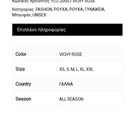
Κωδικός προϊόντος:
FLO-20007 VICHY ROSE
Κατηγορίες:
FASHION
,
ΡΟΥΧΑ
,
ΡΟΥΧΑ
,
ΓΥΝΑΙΚΕΙΑ
,
Μπουφάν
,
UNISEX
Επιπλέον πληροφορίες
Color
VICHY ROSE
Size
XS, S, M, L, XL, XXL
Country
ΓΑΛΛΙΑ
Season
ALL SEASON
Κανένα προϊόν στο
καλάθι σας.