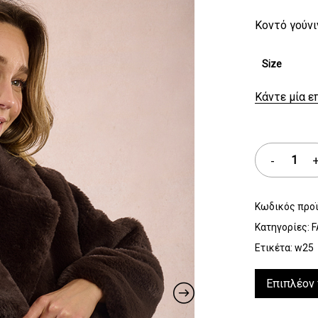
Κοντό γούνι
Size
Κάντε μία ε
Κωδικός προ
Κατηγορίες:
F
Ετικέτα:
w25
Επιπλέον