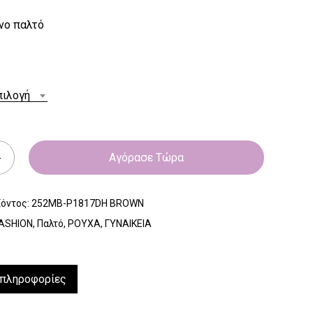
νο παλτό
πιλογή
Αγόρασε Τώρα
ϊόντος:
252MB-P1817DH BROWN
ASHION
,
Παλτό
,
ΡΟΥΧΑ
,
ΓΥΝΑΙΚΕΙΑ
 πληροφορίες