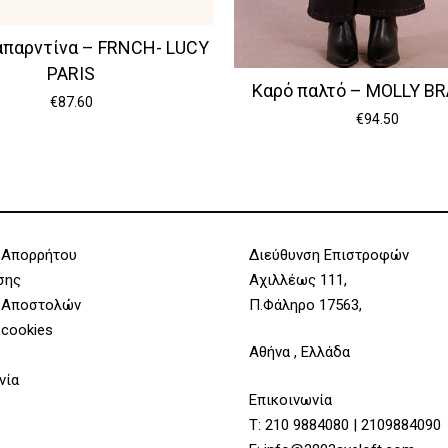
παρντίνα – FRNCH- LUCY
PARIS
Καρό παλτό – MOLLY B
€
87.60
€
94.50
 Απορρήτου
Διεύθυνση Επιστροφών
σης
Αχιλλέως 111,
 Αποστολών
Π.Φάληρο 17563,
 cookies
Αθήνα , Ελλάδα
νία
Επικοινωνία
Τ:
210 9884080
|
2109884090