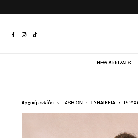
Skip
to
main
Products
content
search
FACEBOOK
INSTAGRAM
TIKTOK
Hit enter t
NEW ARRIVALS
Αρχική σελίδα
FASHION
ΓΥΝΑΙΚΕΙΑ
ΡΟΥΧ