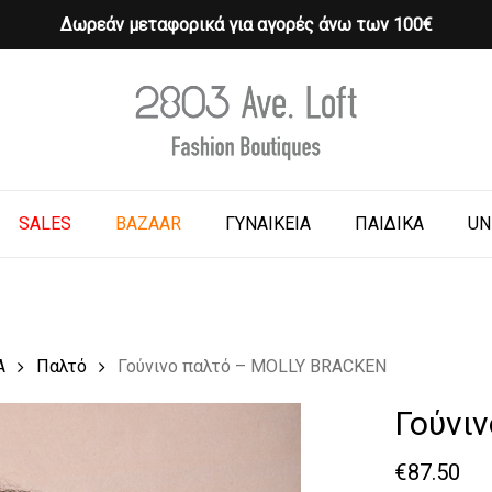
Δωρεάν μεταφορικά για αγορές άνω των 100€
Cart
o search or ESC to close
SALES
BAZAAR
ΓΥΝΑΙΚΕΙΑ
ΠΑΙΔΙΚΑ
UN
Α
Παλτό
Γούνινο παλτό – MOLLY BRACKEN
Γούνι
€
87.50