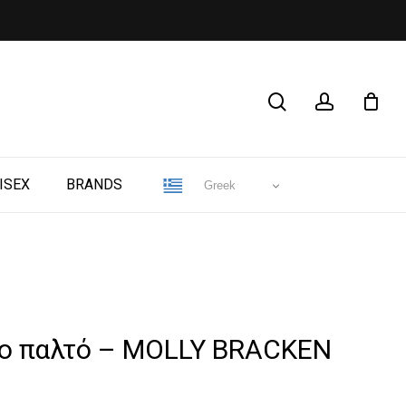
CLOSE
search
account
CART
ISEX
BRANDS
Greek
νο παλτό – MOLLY BRACKEN