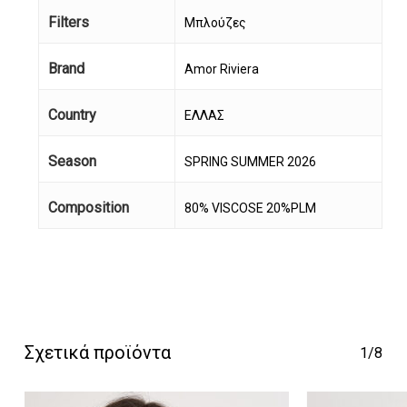
Filters
Μπλούζες
Brand
Amor Riviera
Country
ΕΛΛΑΣ
Season
SPRING SUMMER 2026
Κανένα προϊόν στο
Composition
80% VISCOSE 20%PLM
καλάθι σας.
Go To Shop
Σχετικά προϊόντα
1/8