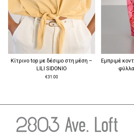
Κίτρινο top με δέσιμο στη μέση –
Εμπριμέ κοντ
LILI SIDONIO
φύλλα
€
31.00