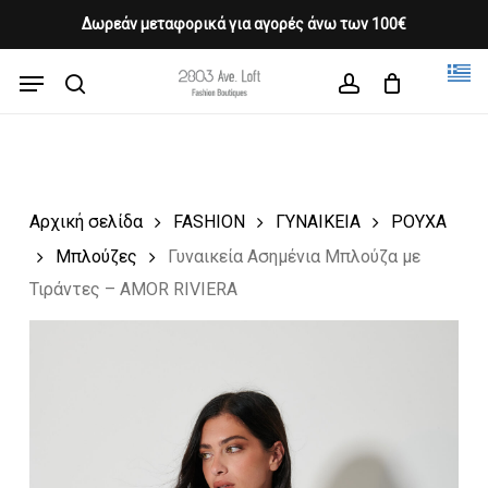
Skip
Δωρεάν μεταφορικά για αγορές άνω των 100€
Products
to
CLOSE
Cart
search
CART
main
Menu
Close
content
search
account
Menu
Αρχική σελίδα
FASHION
ΓΥΝΑΙΚΕΙΑ
ΡΟΥΧΑ
Μπλούζες
Γυναικεία Ασημένια Μπλούζα με
Τιράντες – AMOR RIVIERA