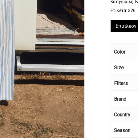
Κατηγορίες:
F
Ετικέτα:
S26
Επιπλέον
Color
Size
Filters
Brand
Country
Season