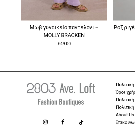
Μωβ γυναικείο παντελόνι –
Ροζ ριγέ
MOLLY BRACKEN
€
49.00
Πολιτική
Όροι χρή
Πολιτική
Πολιτική
About Us
Επικοινω