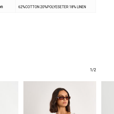
να προϊόν στο καλάθι σας.
on
62%COTTON 20%POLYESETER 18% LINEN
Go To Shop
1/2