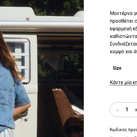
Μοντέρνα γυ
προσθέτει σ
εφαρμογή εξ
καθιστώντας
Συνδυάζεται
κομψό και άν
Size
Κάντε μία ε
Κωδικός προ