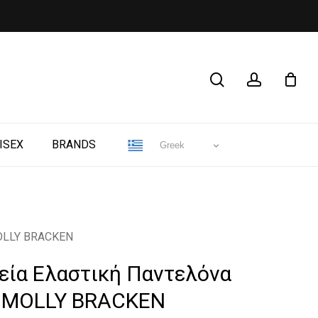
CLOSE
search
account
CART
ISEX
BRANDS
Greek
MOLLY BRACKEN
κεία Ελαστική Παντελόνα
– MOLLY BRACKEN