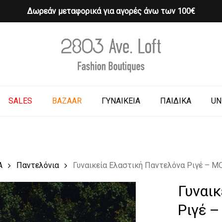
Δωρεάν μεταφορικά για αγορές άνω των 100€
Cart
o search or ESC to close
SALES
BAZAAR
ΓΥΝΑΙΚΕΙΑ
ΠΑΙΔΙΚΑ
UN
Α
Παντελόνια
Γυναικεία Ελαστική Παντελόνα Ριγέ – 
Γυναι
Ριγέ 