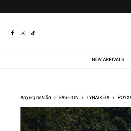
Skip
to
main
Products
content
search
FACEBOOK
INSTAGRAM
TIKTOK
Hit enter t
NEW ARRIVALS
Αρχική σελίδα
FASHION
ΓΥΝΑΙΚΕΙΑ
ΡΟΥΧ