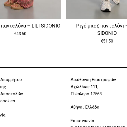
 παντελόνα – LILI SIDONIO
Ριγέ μπεζ παντελόνι –
SIDONIO
€
43.50
€
51.50
 Απορρήτου
Διεύθυνση Επιστροφών
σης
Αχιλλέως 111,
 Αποστολών
Π.Φάληρο 17563,
 cookies
Αθήνα , Ελλάδα
νία
Επικοινωνία