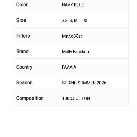
Color
NAVY BLUE
Size
XS, S, M, L, XL
Filters
Μπλούζες
Brand
Molly Bracken
Country
ΓΑΛΛΙΑ
Κανένα προϊόν στο
Season
SPRING SUMMER 2026
καλάθι σας.
Composition
100%COTTON
Go To Shop