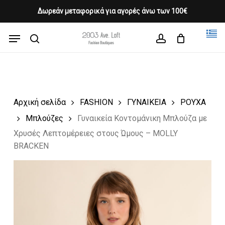
Skip
Δωρεάν μεταφορικά για αγορές άνω των 100€
Products
to
CLOSE
Cart
search
CART
main
Menu
Close
content
search
account
Menu
Αρχική σελίδα
FASHION
ΓΥΝΑΙΚΕΙΑ
ΡΟΥΧΑ
Μπλούζες
Γυναικεία Κοντομάνικη Μπλούζα με
Χρυσές Λεπτομέρειες στους Ώμους – MOLLY
BRACKEN