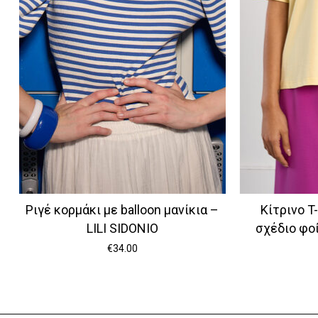
Ριγέ κορμάκι με balloon μανίκια –
Κίτρινο T-
LILI SIDONIO
σχέδιο φοί
€
34.00