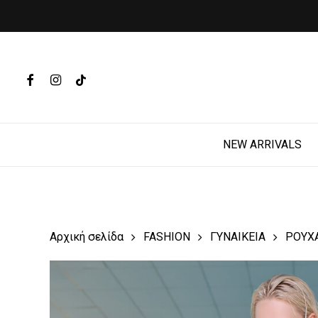
Skip
to
main
Products
content
search
FACEBOOK
INSTAGRAM
TIKTOK
Hit enter t
NEW ARRIVALS
Αρχική σελίδα
FASHION
ΓΥΝΑΙΚΕΙΑ
ΡΟΥΧ