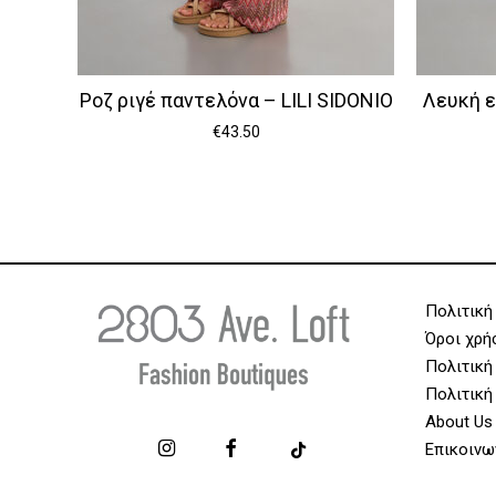
Ροζ ριγέ παντελόνα – LILI SIDONIO
Λευκή ε
€
43.50
Πολιτική
Όροι χρή
Πολιτική
Πολιτική
About Us
Επικοινω