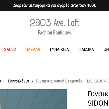
Δωρεάν μεταφορικά για αγορές άνω των 100€
Cart
o search or ESC to close
SALES
BAZAAR
ΓΥΝΑΙΚΕΙΑ
ΠΑΙΔΙΚΑ
UN
Α
Παντελόνια
Γυναικεία Λευκή Βερμούδα – LILI SIDONI
Γυναικ
SIDON