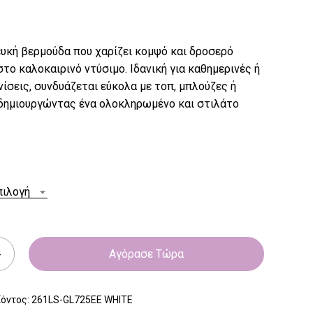
ευκή βερμούδα που χαρίζει κομψό και δροσερό
το καλοκαιρινό ντύσιμο. Ιδανική για καθημερινές ή
νίσεις, συνδυάζεται εύκολα με τοπ, μπλούζες ή
 δημιουργώντας ένα ολοκληρωμένο και στιλάτο
πιλογή
Αγόρασε Τώρα
ϊόντος:
261LS-GL725EE WHITE