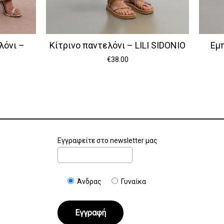
λόνι –
Κίτρινο παντελόνι – LILI SIDONIO
Εμπ
€
38.00
Εγγραφείτε στο newsletter μας
Άνδρας
Γυναίκα