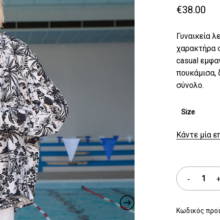
€
38.00
Γυναικεία λ
χαρακτήρα σ
casual εμφα
πουκάμισα,
σύνολο.
Size
Κάντε μία ε
Κωδικός προ