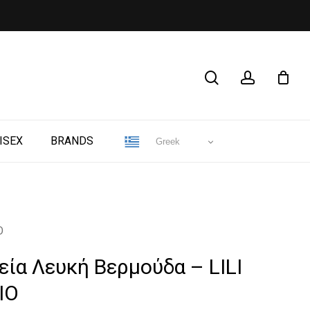
CLOSE
search
account
CART
ISEX
BRANDS
Greek
O
εία Λευκή Βερμούδα – LILI
IO