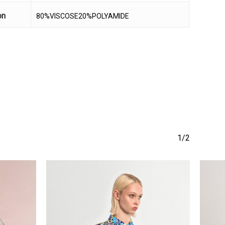
να προϊόν στο καλάθι σας.
on
80%VISCOSE20%POLYAMIDE
Go To Shop
1/2