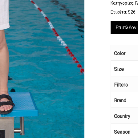
Κατηγορίες:
F
Ετικέτα:
S26
Επιπλέον
Color
Size
Filters
Brand
Country
Season