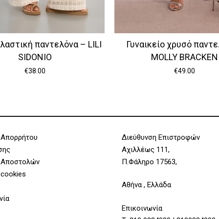
λαστική παντελόνα – LILI
Γυναικείο χρυσό παντε
SIDONIO
MOLLY BRACKEN
€
38.00
€
49.00
 Απορρήτου
Διεύθυνση Επιστροφών
σης
Αχιλλέως 111,
 Αποστολών
Π.Φάληρο 17563,
 cookies
Αθήνα , Ελλάδα
νία
Επικοινωνία