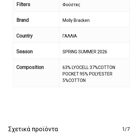
Filters
Φούστες
Brand
Molly Bracken
Country
ΓΑΛΛΙΑ
Κανένα προϊόν στο
Season
καλάθι σας.
SPRING SUMMER 2026
Composition
63% LYOCELL 37%COTTON
Go To Shop
POCKET:95% POLYESTER
5%COTTON
Σχετικά προϊόντα
1/7