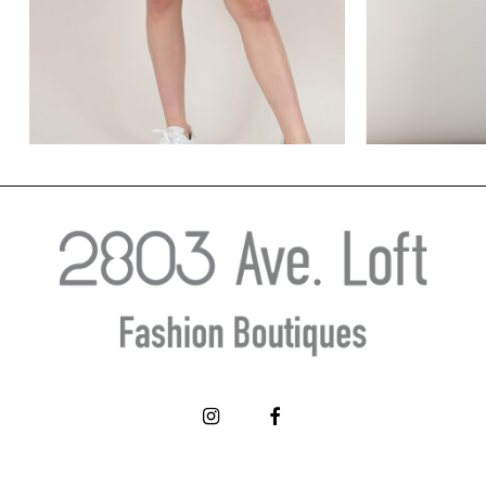
Αέρινη Μπλε
Κοντή μπεζ πλισέ φούστα – LILI
SIDONIO
€
27.20