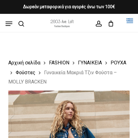
Skip
Δωρεάν μεταφορικά για αγορές άνω των 100€
Products
to
CLOSE
Cart
search
CART
main
Menu
Close
content
search
account
Menu
Αρχική σελίδα
FASHION
ΓΥΝΑΙΚΕΙΑ
ΡΟΥΧΑ
Φούστες
Γυναικεία Μακριά Τζιν Φούστα –
MOLLY BRACKEN