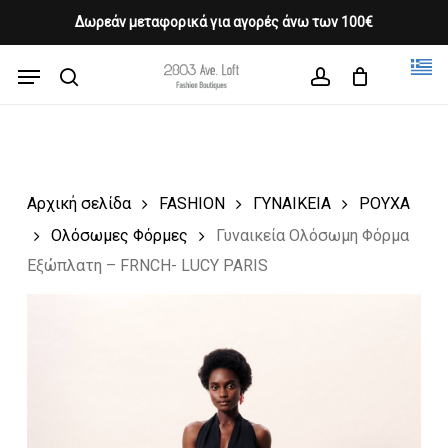
Skip
Δωρεάν μεταφορικά για αγορές άνω των 100€
Products
to
CLOSE
Cart
search
CART
main
Menu
Close
content
search
account
Menu
Αρχική σελίδα
FASHION
ΓΥΝΑΙΚΕΙΑ
ΡΟΥΧΑ
Ολόσωμες Φόρμες
Γυναικεία Ολόσωμη Φόρμα
Εξώπλατη – FRNCH- LUCY PARIS