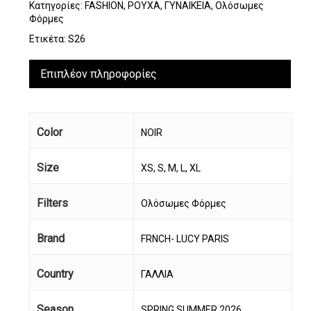
Κατηγορίες:
FASHION
,
ΡΟΥΧΑ
,
ΓΥΝΑΙΚΕΙΑ
,
Ολόσωμες
Φόρμες
Ετικέτα:
S26
Επιπλέον πληροφορίες
Color
NOIR
Size
XS, S, M, L, XL
Filters
Ολόσωμες Φόρμες
Brand
FRNCH- LUCY PARIS
Country
ΓΑΛΛΙΑ
Season
SPRING SUMMER 2026