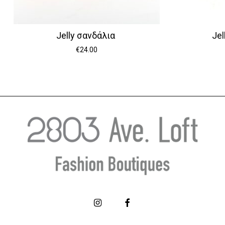
Jelly σανδάλια
Je
€
24.00