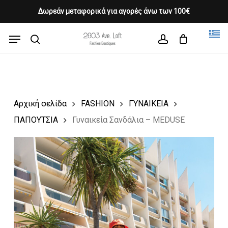
Skip
Δωρεάν μεταφορικά για αγορές άνω των 100€
Products
to
CLOSE
Cart
search
CART
main
Menu
Close
content
search
account
Menu
Αρχική σελίδα
FASHION
ΓΥΝΑΙΚΕΙΑ
ΠΑΠΟΥΤΣΙΑ
Γυναικεία Σανδάλια – MEDUSE