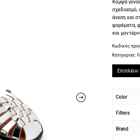
Κομψά γυναι
σχεδιασμό, 
άνεση και σ
φορέματα, φ
και μοντέρνο
Κωδικός προ
Κατηγορίες:
F
Επιπλέον
Color
Filters
Brand