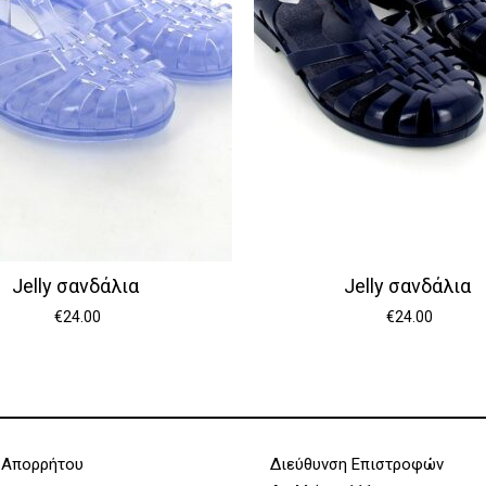
Jelly σανδάλια
Jelly σανδάλια
€
24.00
€
24.00
 Απορρήτου
Διεύθυνση Επιστροφών