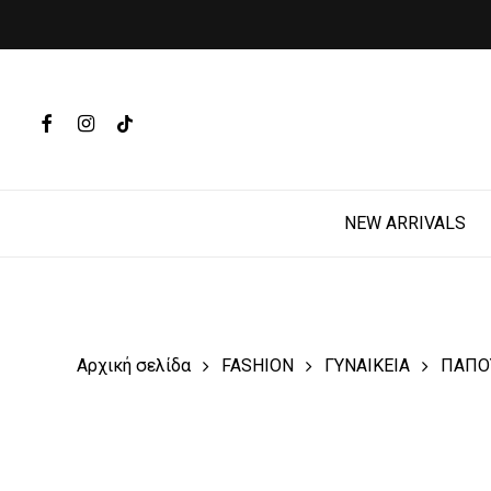
Skip
to
main
Products
content
search
FACEBOOK
INSTAGRAM
TIKTOK
Hit enter t
NEW ARRIVALS
Αρχική σελίδα
FASHION
ΓΥΝΑΙΚΕΙΑ
ΠΑΠΟ