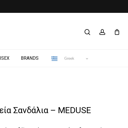
CLOSE
search
account
CART
ISEX
BRANDS
Greek
κεία Σανδάλια – MEDUSE