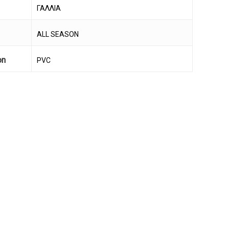
ΓΑΛΛΙΑ
ALL SEASON
on
PVC
να προϊόν στο καλάθι σας.
Go To Shop