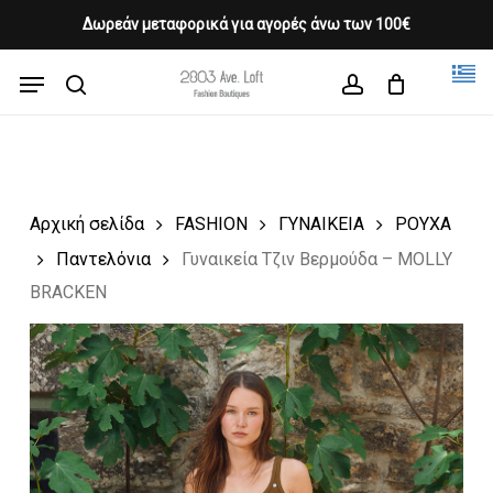
Skip
Δωρεάν μεταφορικά για αγορές άνω των 100€
Products
to
CLOSE
Cart
search
CART
main
Menu
Close
content
search
account
Menu
Αρχική σελίδα
FASHION
ΓΥΝΑΙΚΕΙΑ
ΡΟΥΧΑ
Παντελόνια
Γυναικεία Τζιν Βερμούδα – MOLLY
BRACKEN