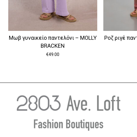
Μωβ γυναικείο παντελόνι – MOLLY
Ροζ ριγέ παν
BRACKEN
€
49.00