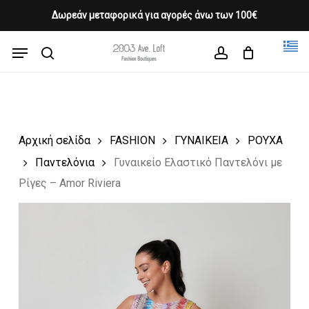
Skip
Δωρεάν μεταφορικά για αγορές άνω των 100€
Products
to
CLOSE
Cart
search
CART
main
Menu
Close
content
search
account
Menu
Αρχική σελίδα
FASHION
ΓΥΝΑΙΚΕΙΑ
ΡΟΥΧΑ
Παντελόνια
Γυναικείο Ελαστικό Παντελόνι με
Ρίγες – Amor Riviera