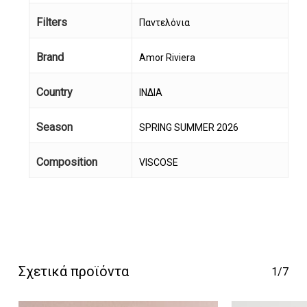
Filters
Παντελόνια
Brand
Amor Riviera
Country
ΙΝΔΙΑ
Season
SPRING SUMMER 2026
Κανένα προϊόν στο
Composition
VISCOSE
καλάθι σας.
Go To Shop
Σχετικά προϊόντα
1/7