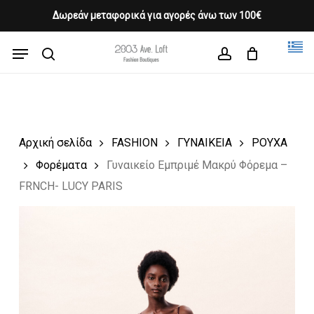
Skip
Δωρεάν μεταφορικά για αγορές άνω των 100€
Products
to
CLOSE
Cart
search
CART
main
Menu
Close
content
search
account
Menu
Αρχική σελίδα
FASHION
ΓΥΝΑΙΚΕΙΑ
ΡΟΥΧΑ
Φορέματα
Γυναικείο Εμπριμέ Μακρύ Φόρεμα –
FRNCH- LUCY PARIS