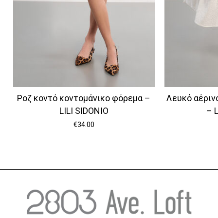
Ροζ κοντό κοντομάνικο φόρεμα –
Λευκό αέριν
LILI SIDONIO
– 
€
34.00