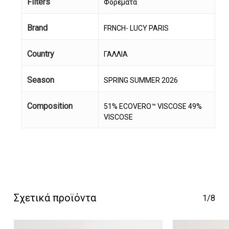
Filters
Φορέματα
Brand
FRNCH- LUCY PARIS
Country
ΓΑΛΛΙΑ
Season
SPRING SUMMER 2026
Composition
51% ECOVERO™ VISCOSE 49%
Κανένα προϊόν στο
VISCOSE
καλάθι σας.
Go To Shop
Σχετικά προϊόντα
1/8