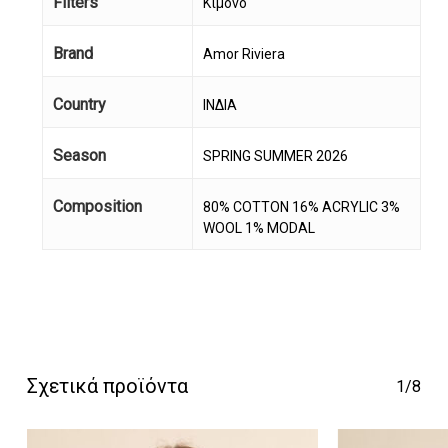
Filters
Κιμονό
Brand
Amor Riviera
Country
ΙΝΔΙΑ
Season
SPRING SUMMER 2026
Composition
80% COTTON 16% ACRYLIC 3%
Κανένα προϊόν στο
WOOL 1% MODAL
καλάθι σας.
Go To Shop
Σχετικά προϊόντα
1/8