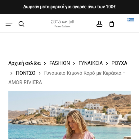
Skip
Δωρεάν μεταφορικά για αγορές άνω των 100€
Products
to
CLOSE
Cart
search
CART
main
Menu
Close
content
search
account
Menu
Αρχική σελίδα
FASHION
ΓΥΝΑΙΚΕΙΑ
ΡΟΥΧΑ
ΠΟΝΤΣΟ
Γυναικείο Κιμονό Καρό με Κεράσια –
AMOR RIVIERA