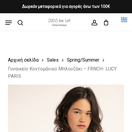
Skip
Δωρεάν μεταφορικά για αγορές άνω των 100€
Products
to
CLOSE
Cart
search
CART
main
Menu
Close
content
search
account
Menu
Αρχική σελίδα
Sales
Spring/Summer
Γυναικείο Κοντομάνικο Μπλουζάκι – FRNCH- LUCY
PARIS