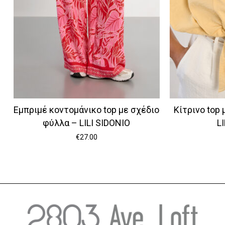
Εμπριμέ κοντομάνικο top με σχέδιο
Κίτρινο top
φύλλα – LILI SIDONIO
L
€
27.00