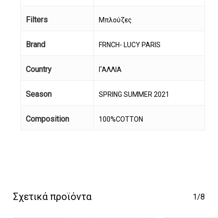
Filters
Μπλούζες
Brand
FRNCH- LUCY PARIS
Country
ΓΑΛΛΙΑ
Season
SPRING SUMMER 2021
Κανένα προϊόν στο
Composition
100%COTTON
καλάθι σας.
Go To Shop
Σχετικά προϊόντα
1/8