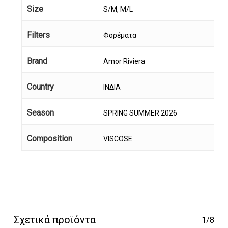
Size
S/M, M/L
Filters
Φορέματα
Brand
Amor Riviera
Κανένα προϊόν στο
Country
ΙΝΔΙΑ
καλάθι σας.
Season
SPRING SUMMER 2026
Go To Shop
Composition
VISCOSE
Σχετικά προϊόντα
1/8