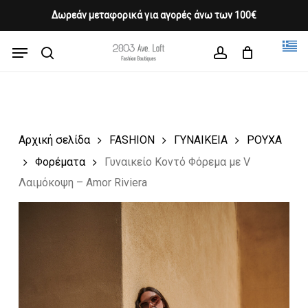
Skip
Δωρεάν μεταφορικά για αγορές άνω των 100€
Products
to
CLOSE
Cart
search
CART
main
Menu
Close
content
search
account
Menu
Αρχική σελίδα
FASHION
ΓΥΝΑΙΚΕΙΑ
ΡΟΥΧΑ
Φορέματα
Γυναικείο Κοντό Φόρεμα με V
Λαιμόκοψη – Amor Riviera