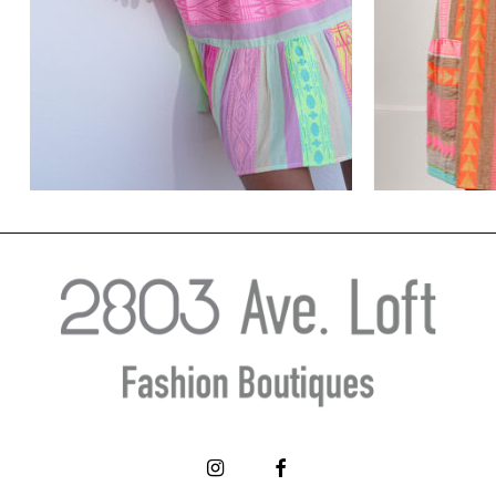
Πολύχρωμο κοντό φόρεμα – LILI
Πολύχρωμο 
SIDONIO
€
51.50