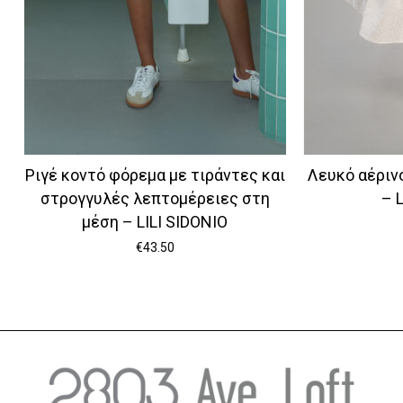
Ριγέ κοντό φόρεμα με τιράντες και
Λευκό αέριν
στρογγυλές λεπτομέρειες στη
– 
μέση – LILI SIDONIO
€
43.50