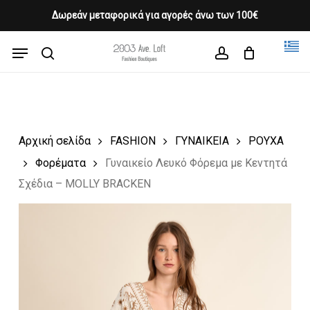
Skip
Δωρεάν μεταφορικά για αγορές άνω των 100€
Products
to
CLOSE
Cart
search
CART
main
Menu
Close
content
search
account
Menu
Αρχική σελίδα
FASHION
ΓΥΝΑΙΚΕΙΑ
ΡΟΥΧΑ
Φορέματα
Γυναικείο Λευκό Φόρεμα με Κεντητά
Σχέδια – MOLLY BRACKEN