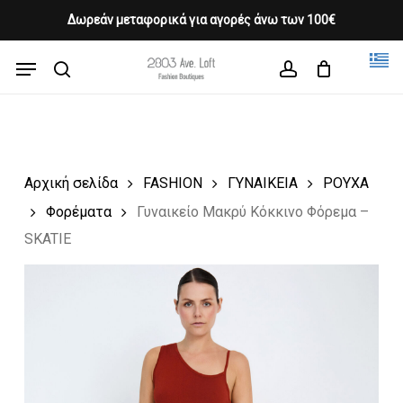
Skip
Δωρεάν μεταφορικά για αγορές άνω των 100€
Products
to
CLOSE
Cart
search
CART
main
Menu
Close
content
search
account
Menu
Αρχική σελίδα
FASHION
ΓΥΝΑΙΚΕΙΑ
ΡΟΥΧΑ
Φορέματα
Γυναικείο Μακρύ Κόκκινο Φόρεμα –
SKATIE