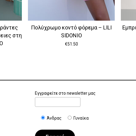
ιράντες
Πολύχρωμο κοντό φόρεμα – LILI
Εμπρ
ειες στη
SIDONIO
IO
€
51.50
Εγγραφείτε στο newsletter μας
Άνδρας
Γυναίκα