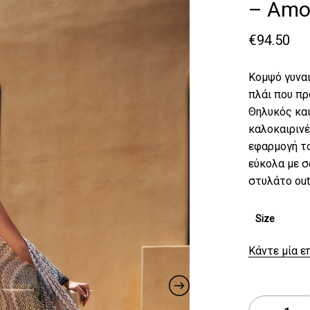
– Amor
€
94.50
Κομψό γυναι
πλάι που πρ
Θηλυκός και
καλοκαιρινέ
εφαρμογή το
εύκολα με σ
στυλάτο outf
Size
Κάντε μία ε