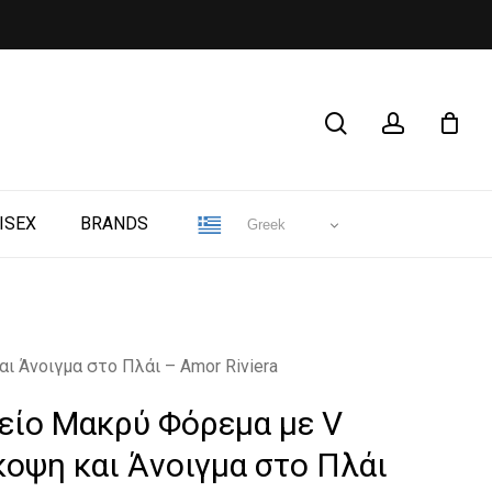
CLOSE
search
account
CART
ISEX
BRANDS
Greek
ι Άνοιγμα στο Πλάι – Amor Riviera
κείο Μακρύ Φόρεμα με V
οψη και Άνοιγμα στο Πλάι