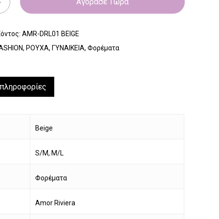
Αγόρασε Τώρα
ϊόντος:
AMR-DRL01 BEIGE
ASHION
,
ΡΟΥΧΑ
,
ΓΥΝΑΙΚΕΙΑ
,
Φορέματα
 πληροφορίες
Beige
S/M, M/L
Φορέματα
Amor Riviera