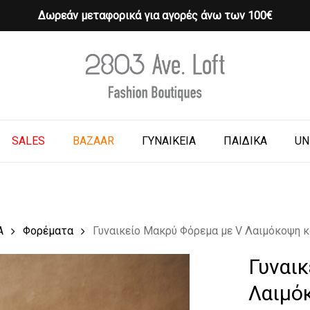
Δωρεάν μεταφορικά για αγορές άνω των 100€
Cart
o search or ESC to close
SALES
BAZAAR
ΓΥΝΑΙΚΕΙΑ
ΠΑΙΔΙΚΑ
UN
Α
Φορέματα
Γυναικείο Μακρύ Φόρεμα με V Λαιμόκοψη κα
Γυναι
Λαιμόκ