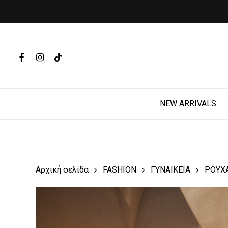
Skip
to
main
Products
content
search
FACEBOOK
INSTAGRAM
TIKTOK
Hit enter t
NEW ARRIVALS
Αρχική σελίδα
FASHION
ΓΥΝΑΙΚΕΙΑ
ΡΟΥΧ