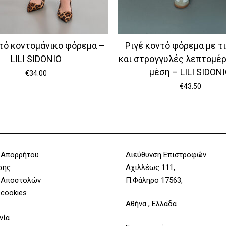
τό κοντομάνικο φόρεμα –
Ριγέ κοντό φόρεμα με τ
LILI SIDONIO
και στρογγυλές λεπτομέρ
μέση – LILI SIDON
€
34.00
€
43.50
 Απορρήτου
Διεύθυνση Επιστροφών
σης
Αχιλλέως 111,
 Αποστολών
Π.Φάληρο 17563,
 cookies
Αθήνα , Ελλάδα
νία