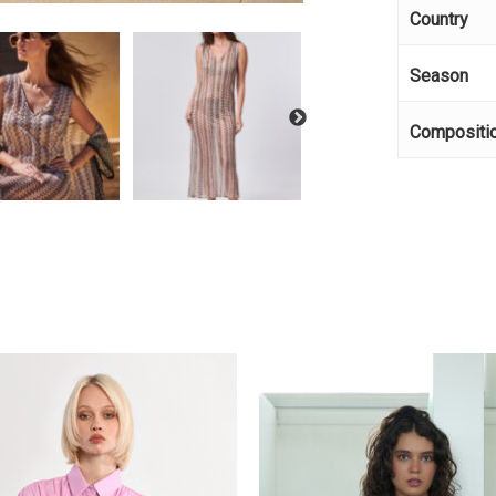
Κανέ
Country
Season
Compositi