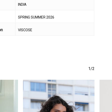
να προϊόν στο καλάθι σας.
INDIA
SPRING SUMMER 2026
Go To Shop
on
VISCOSE
1/2