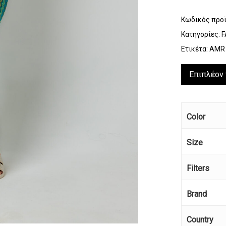
Κωδικός προ
Κατηγορίες:
F
Ετικέτα:
AMR
Επιπλέον
Color
Size
Filters
Κανέ
Brand
Country