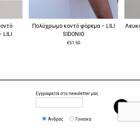
κοντό
Πολύχρωμο κοντό φόρεμα – LILI
Λευκό
 LILI
SIDONIO
€
51.50
€
0.00
Εγγραφείτε στο newsletter μας
Καλάθι
Ταμείο
Άνδρας
Γυναίκα