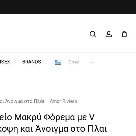
CLOSE
search
account
CART
ISEX
BRANDS
Greek
ι Άνοιγμα στο Πλάι – Amor Riviera
κείο Μακρύ Φόρεμα με V
οψη και Άνοιγμα στο Πλάι