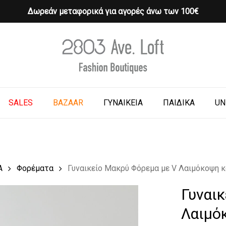
Δωρεάν μεταφορικά για αγορές άνω των 100€
Cart
o search or ESC to close
SALES
BAZAAR
ΓΥΝΑΙΚΕΙΑ
ΠΑΙΔΙΚΑ
UN
Α
Φορέματα
Γυναικείο Μακρύ Φόρεμα με V Λαιμόκοψη κα
Γυναι
Λαιμόκ