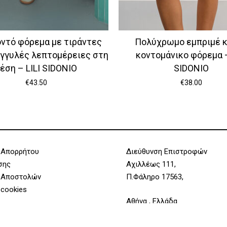
οντό φόρεμα με τιράντες
Πολύχρωμο εμπριμέ 
ογγυλές λεπτομέρειες στη
κοντομάνικο φόρεμα –
έση – LILI SIDONIO
SIDONIO
€
43.50
€
38.00
Υποσύνολο:
 Απορρήτου
Διεύθυνση Επιστροφών
σης
Αχιλλέως 111,
 Αποστολών
Π.Φάληρο 17563,
 cookies
Αθήνα , Ελλάδα
νία
Επικοινωνία