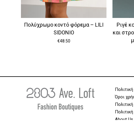
Πολύχρωμο κοντό φόρεμα – LILI
Ριγέ κ
SIDONIO
και στρ
μ
€
48.50
Πολιτική
Όροι χρή
Πολιτική
Πολιτική
About Us
Επικοινω