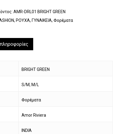
ϊόντος:
AMR-DRL01 BRIGHT GREEN
ASHION
,
ΡΟΥΧΑ
,
ΓΥΝΑΙΚΕΙΑ
,
Φορέματα
 πληροφορίες
BRIGHT GREEN
S/M, M/L
Φορέματα
να προϊόν στο καλάθι σας.
Amor Riviera
Go To Shop
INDIA