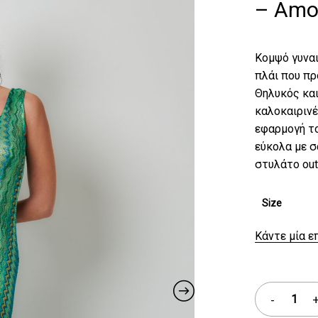
– Amor
Κομψό γυναι
πλάι που πρ
Θηλυκός και
καλοκαιρινέ
εφαρμογή το
εύκολα με σ
στυλάτο outf
Size
Κάντε μία ε