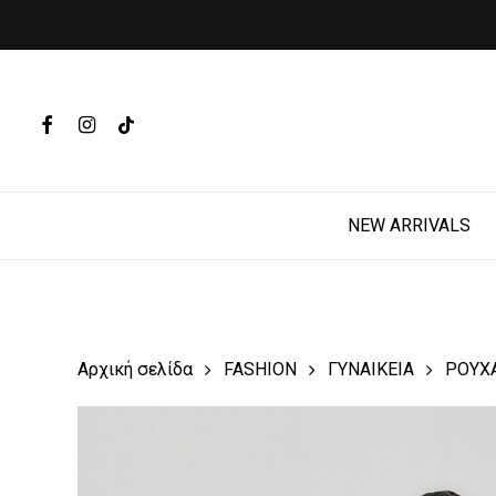
Skip
to
main
Products
content
search
FACEBOOK
INSTAGRAM
TIKTOK
Hit enter t
NEW ARRIVALS
Αρχική σελίδα
FASHION
ΓΥΝΑΙΚΕΙΑ
ΡΟΥΧ