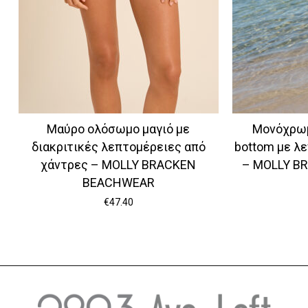
Μαύρο ολόσωμο μαγιό με
Μονόχρωμ
διακριτικές λεπτομέρειες από
bottom με λ
χάντρες – MOLLY BRACKEN
– MOLLY B
BEACHWEAR
€
47.40