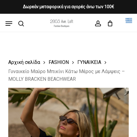
Skip
Δωρεάν μεταφορικά για αγορές άνω των 100€
Products
to
CLOSE
Cart
search
CART
main
Menu
Close
content
search
account
Menu
Αρχική σελίδα
FASHION
ΓΥΝΑΙΚΕΙΑ
Γυναικείο Μαύρο Μπικίνι Κάτω Μέρος με Λάμψεις –
MOLLY BRACKEN BEACHWEAR