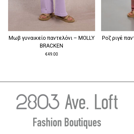
Μωβ γυναικείο παντελόνι – MOLLY
Ροζ ριγέ παν
BRACKEN
€
49.00