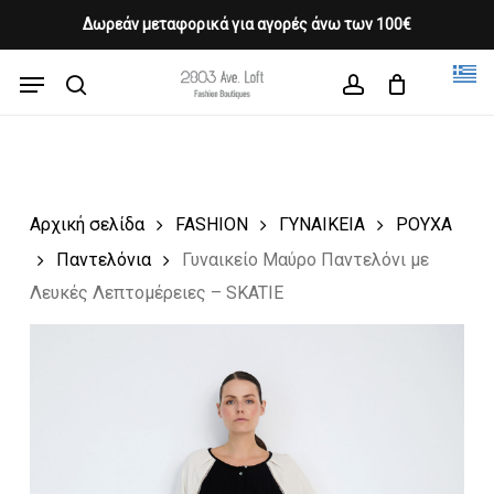
Skip
Δωρεάν μεταφορικά για αγορές άνω των 100€
Products
to
CLOSE
Cart
search
CART
main
Menu
Close
content
search
account
Menu
Αρχική σελίδα
FASHION
ΓΥΝΑΙΚΕΙΑ
ΡΟΥΧΑ
Παντελόνια
Γυναικείο Μαύρο Παντελόνι με
Λευκές Λεπτομέρειες – SKATIE