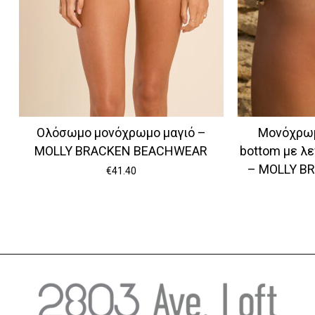
Ολόσωμο μονόχρωμο μαγιό –
Μονόχρωμ
MOLLY BRACKEN BEACHWEAR
bottom με λ
– MOLLY B
€
41.40