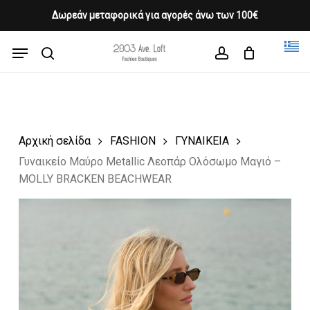
Skip
Δωρεάν μεταφορικά για αγορές άνω των 100€
Products
to
CLOSE
Cart
search
CART
main
Menu
Close
content
search
account
Menu
Αρχική σελίδα
FASHION
ΓΥΝΑΙΚΕΙΑ
Γυναικείο Μαύρο Metallic Λεοπάρ Ολόσωμο Μαγιό –
MOLLY BRACKEN BEACHWEAR