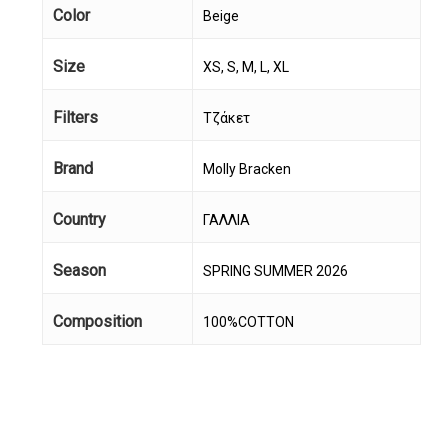
Color
Beige
Size
XS, S, M, L, XL
Filters
Τζάκετ
Brand
Molly Bracken
Country
ΓΑΛΛΙΑ
Κανένα προϊόν στο
Season
SPRING SUMMER 2026
καλάθι σας.
Composition
100%COTTON
Go To Shop