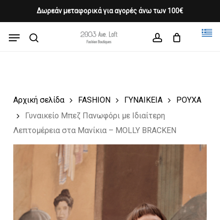
Skip
Δωρεάν μεταφορικά για αγορές άνω των 100€
Products
to
CLOSE
Cart
search
CART
main
Menu
Close
content
search
account
Menu
Αρχική σελίδα
FASHION
ΓΥΝΑΙΚΕΙΑ
ΡΟΥΧΑ
Γυναικείο Μπεζ Πανωφόρι με Ιδιαίτερη
Λεπτομέρεια στα Μανίκια – MOLLY BRACKEN