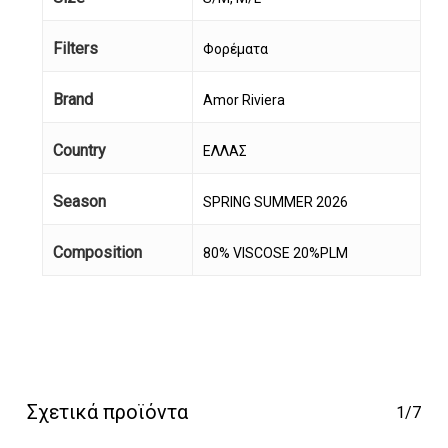
Filters
Φορέματα
Brand
Amor Riviera
Country
ΕΛΛΑΣ
Season
SPRING SUMMER 2026
Κανένα προϊόν στο
Composition
80% VISCOSE 20%PLM
καλάθι σας.
Go To Shop
Σχετικά προϊόντα
1/7