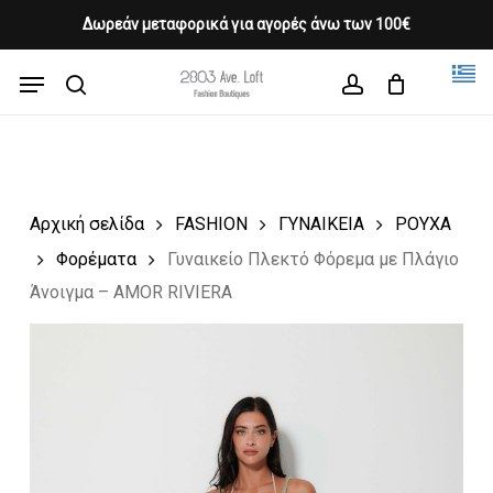
Skip
Δωρεάν μεταφορικά για αγορές άνω των 100€
Products
to
CLOSE
Cart
search
CART
main
Menu
Close
content
search
account
Menu
Αρχική σελίδα
FASHION
ΓΥΝΑΙΚΕΙΑ
ΡΟΥΧΑ
Φορέματα
Γυναικείο Πλεκτό Φόρεμα με Πλάγιο
Άνοιγμα – AMOR RIVIERA