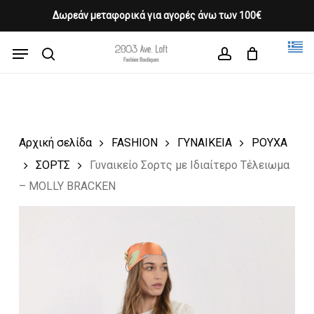
Skip
Δωρεάν μεταφορικά για αγορές άνω των 100€
Products
to
CLOSE
Cart
search
CART
main
Menu
Close
content
search
account
Menu
Αρχική σελίδα
FASHION
ΓΥΝΑΙΚΕΙΑ
ΡΟΥΧΑ
ΣΟΡΤΣ
Γυναικείο Σορτς με Ιδιαίτερο Τέλειωμα
– MOLLY BRACKEN