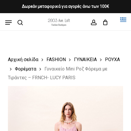
Skip
Δωρεάν μεταφορικά για αγορές άνω των 100€
Products
to
CLOSE
Cart
search
CART
main
Menu
Close
content
search
account
Menu
Αρχική σελίδα
FASHION
ΓΥΝΑΙΚΕΙΑ
ΡΟΥΧΑ
Φορέματα
Γυναικείο Mini Ροζ Φόρεμα με
Τιράντες – FRNCH- LUCY PARIS