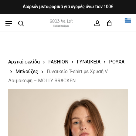
Skip
Δωρεάν μεταφορικά για αγορές άνω των 100€
Products
to
CLOSE
Cart
search
CART
main
Menu
Close
content
search
account
Menu
Αρχική σελίδα
FASHION
ΓΥΝΑΙΚΕΙΑ
ΡΟΥΧΑ
Μπλούζες
Γυναικείο T-shirt με Χρυσή V
Λαιμόκοψη – MOLLY BRACKEN