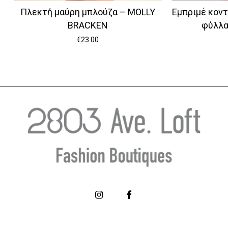
Πλεκτή μαύρη μπλούζα – MOLLY
Εμπριμέ κοντ
BRACKEN
φύλλα
€
23.00