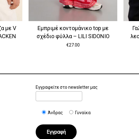
α με V
Εμπριμέ κοντομάνικο top με
Γα
RACKEN
σχέδιο φύλλα – LILI SIDONIO
λεο
€
27.00
Εγγραφείτε στο newsletter μας
Άνδρας
Γυναίκα