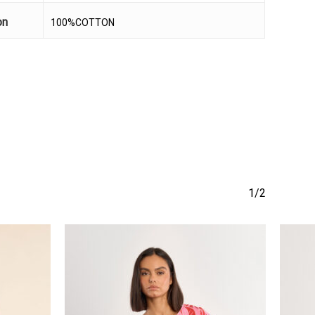
να προϊόν στο καλάθι σας.
on
100%COTTON
Go To Shop
1/2