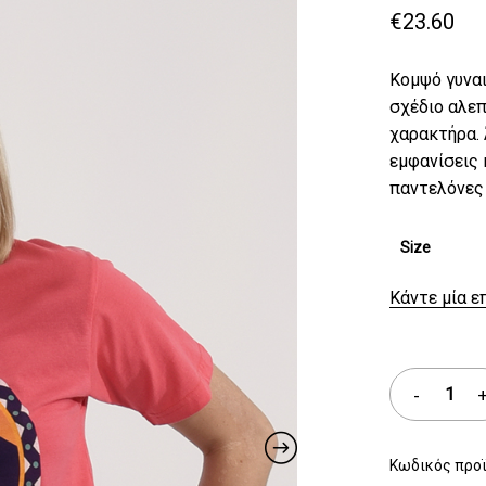
€
23.60
Κομψό γυναι
σχέδιο αλεπ
χαρακτήρα. 
εμφανίσεις κ
παντελόνες 
Size
Κάντε μία ε
Κωδικός προ