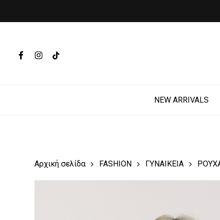
Skip
to
main
Products
content
search
FACEBOOK
INSTAGRAM
TIKTOK
Hit enter t
NEW ARRIVALS
Αρχική σελίδα
FASHION
ΓΥΝΑΙΚΕΙΑ
ΡΟΥΧ