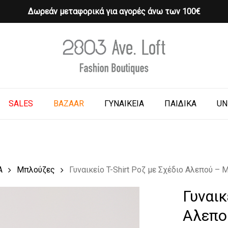
Δωρεάν μεταφορικά για αγορές άνω των 100€
Cart
o search or ESC to close
SALES
BAZAAR
ΓΥΝΑΙΚΕΙΑ
ΠΑΙΔΙΚΑ
UN
Α
Μπλούζες
Γυναικείο T-Shirt Ροζ με Σχέδιο Αλεπού 
Γυναικ
Αλεπο