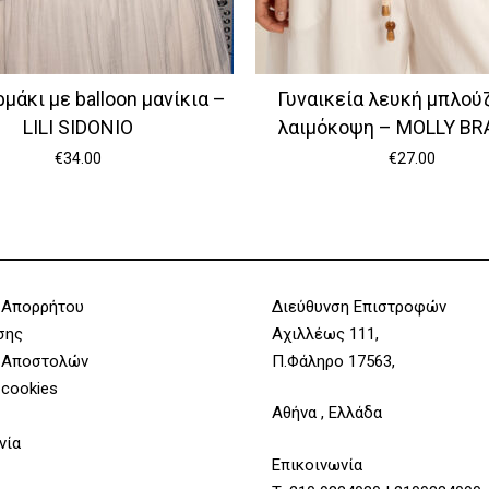
ρμάκι με balloon μανίκια –
Γυναικεία λευκή μπλούζ
LILI SIDONIO
λαιμόκοψη – MOLLY B
€
34.00
€
27.00
 Απορρήτου
Διεύθυνση Επιστροφών
σης
Αχιλλέως 111,
 Αποστολών
Π.Φάληρο 17563,
 cookies
Αθήνα , Ελλάδα
νία
Επικοινωνία