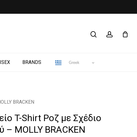
CLOSE
search
account
CART
ISEX
BRANDS
Greek
– MOLLY BRACKEN
είο T-Shirt Ροζ με Σχέδιο
ύ – MOLLY BRACKEN