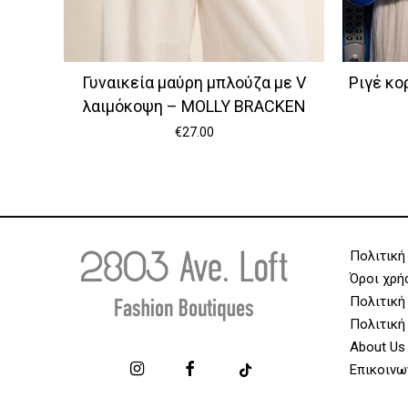
Γυναικεία μαύρη μπλούζα με V
Ριγέ κο
λαιμόκοψη – MOLLY BRACKEN
€
27.00
Πολιτική
Όροι χρή
Πολιτική
Πολιτική
About Us
Επικοινω