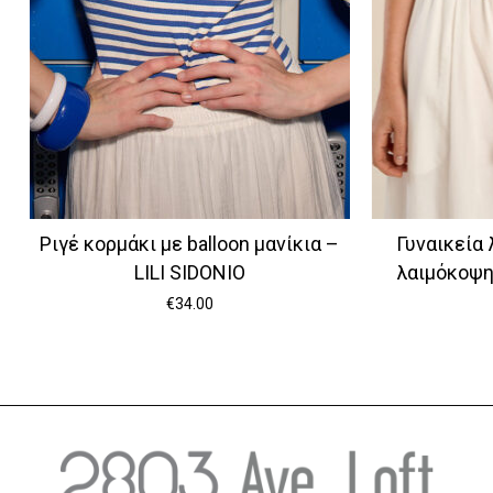
Ριγέ κορμάκι με balloon μανίκια –
Γυναικεία 
LILI SIDONIO
λαιμόκοψ
€
34.00