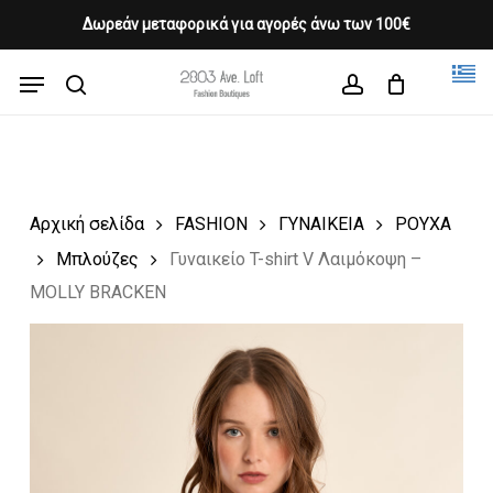
Skip
Δωρεάν μεταφορικά για αγορές άνω των 100€
Products
to
CLOSE
Cart
search
CART
main
Menu
Close
content
search
account
Menu
Αρχική σελίδα
FASHION
ΓΥΝΑΙΚΕΙΑ
ΡΟΥΧΑ
Μπλούζες
Γυναικείο T-shirt V Λαιμόκοψη –
MOLLY BRACKEN