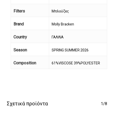
Filters
Μπλούζες
Brand
Molly Bracken
Country
ΓΑΛΛΙΑ
Season
SPRING SUMMER 2026
Κανένα προϊόν στο
Composition
61%VISCOSE 39%POLYESTER
καλάθι σας.
Go To Shop
Σχετικά προϊόντα
1/8