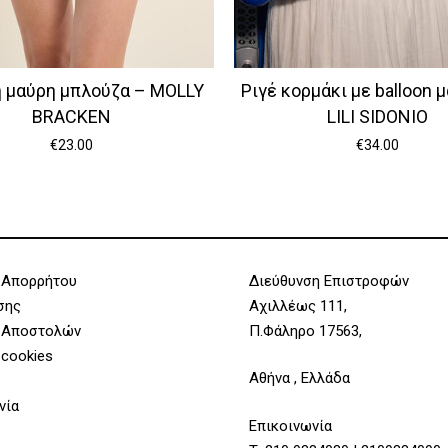
 μαύρη μπλούζα – MOLLY
Ριγέ κορμάκι με balloon μ
BRACKEN
LILI SIDONIO
€
23.00
€
34.00
 Απορρήτου
Διεύθυνση Επιστροφών
σης
Αχιλλέως 111,
 Αποστολών
Π.Φάληρο 17563,
 cookies
Αθήνα , Ελλάδα
νία
Επικοινωνία