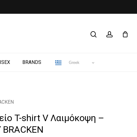
CLOSE
search
account
CART
ISEX
BRANDS
Greek
RACKEN
είο T-shirt V Λαιμόκοψη –
Y BRACKEN