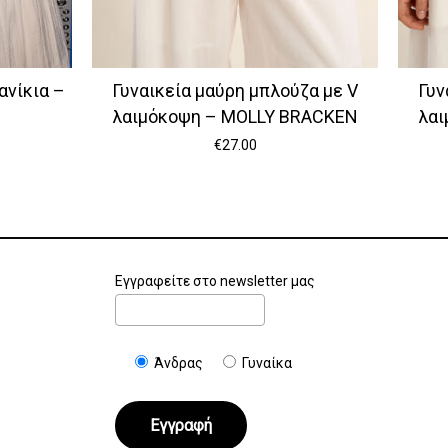
ανίκια –
Γυναικεία μαύρη μπλούζα με V
Γυν
λαιμόκοψη – MOLLY BRACKEN
λαι
€
27.00
Εγγραφείτε στο newsletter μας
Άνδρας
Γυναίκα