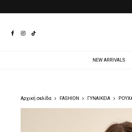
Skip
to
main
Products
content
search
FACEBOOK
INSTAGRAM
TIKTOK
Hit enter t
NEW ARRIVALS
Αρχική σελίδα
FASHION
ΓΥΝΑΙΚΕΙΑ
ΡΟΥΧ