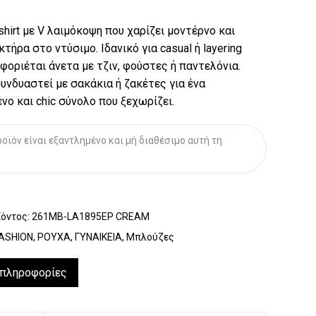
-shirt με V λαιμόκοψη που χαρίζει μοντέρνο και
τήρα στο ντύσιμο. Ιδανικό για casual ή layering
 φοριέται άνετα με τζιν, φούστες ή παντελόνια.
υνδυαστεί με σακάκια ή ζακέτες για ένα
ο και chic σύνολο που ξεχωρίζει.
οϊόν είναι εξαντλημένο και μή διαθέσιμο αυτή τη
ϊόντος:
261MB-LA1895EP CREAM
ASHION
,
ΡΟΥΧΑ
,
ΓΥΝΑΙΚΕΙΑ
,
Μπλούζες
 πληροφορίες