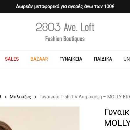
Δωρεάν μεταφορικά για αγορές άνω των 100€
Cart
o search or ESC to close
SALES
BAZAAR
ΓΥΝΑΙΚΕΙΑ
ΠΑΙΔΙΚΑ
UN
Α
Μπλούζες
Γυναικείο T-shirt V Λαιμόκοψη – MOLLY B
Γυναικ
MOLL