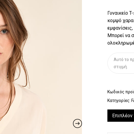
Γυναικείο T
κομψό χαρακ
εμφανίσεις,
Μπορεί να σ
ολοκληρωμέν
Αυτό το πρ
στιγμή.
Κωδικός προ
Κατηγορίες:
F
Επιπλέον