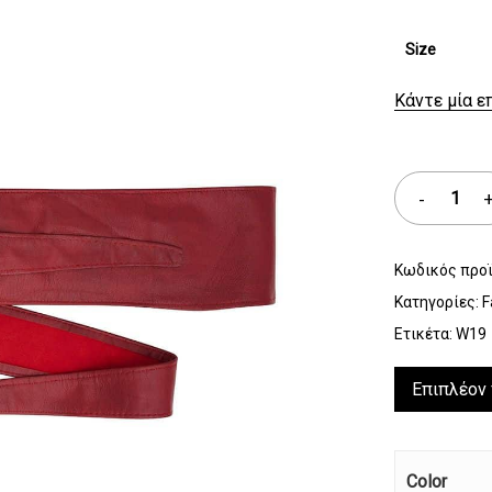
Size
Κάντε μία ε
Κωδικός προ
Κατηγορίες:
F
Ετικέτα:
W19
Επιπλέον
Color