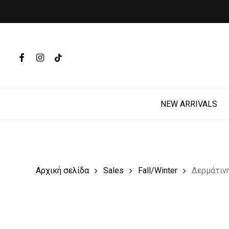
Skip
to
main
Products
content
search
FACEBOOK
INSTAGRAM
TIKTOK
Hit enter t
NEW ARRIVALS
Αρχική σελίδα
Sales
Fall/Winter
Δερμάτιν