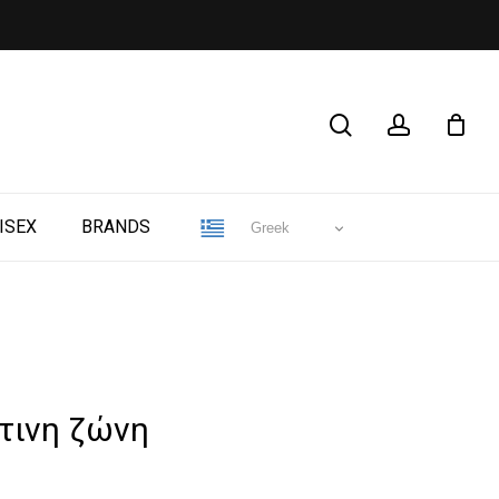
CLOSE
search
account
CART
ISEX
BRANDS
Greek
τινη ζώνη