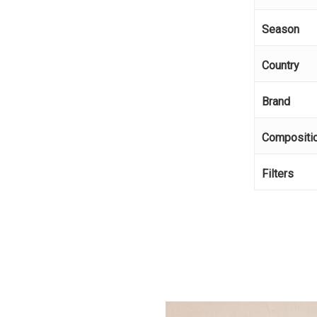
Season
Country
Brand
Compositi
Filters
Κανέ