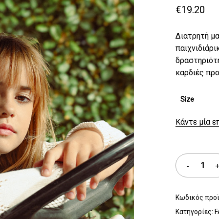
€
19.20
Διατρητή μα
παιχνιδιάρι
δραστηριότη
καρδιές προ
Size
Κάντε μία ε
Κωδικός προ
Κατηγορίες:
F