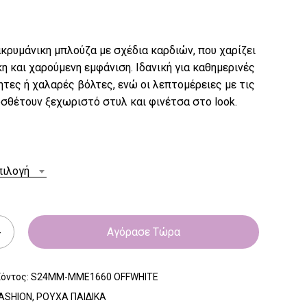
κρυμάνικη μπλούζα με σχέδια καρδιών, που χαρίζει
κη και χαρούμενη εμφάνιση. Ιδανική για καθημερινές
τες ή χαλαρές βόλτες, ενώ οι λεπτομέρειες με τις
σθέτουν ξεχωριστό στυλ και φινέτσα στο look.
πιλογή
Αγόρασε Τώρα
ϊόντος:
S24MM-MME1660 OFFWHITE
ASHION
,
ΡΟΥΧΑ ΠΑΙΔΙΚΑ