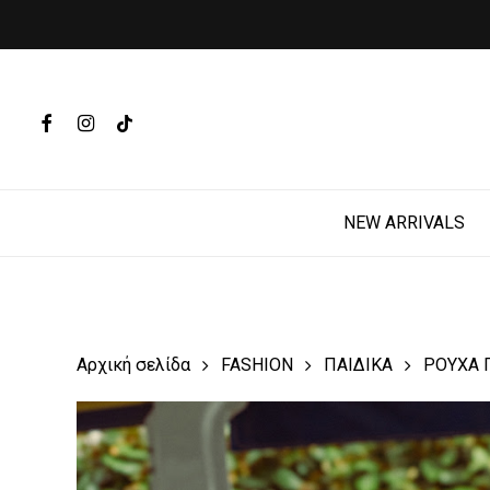
Skip
to
main
Products
content
search
FACEBOOK
INSTAGRAM
TIKTOK
Hit enter t
NEW ARRIVALS
Αρχική σελίδα
FASHION
ΠΑΙΔΙΚΑ
ΡΟΥΧΑ 