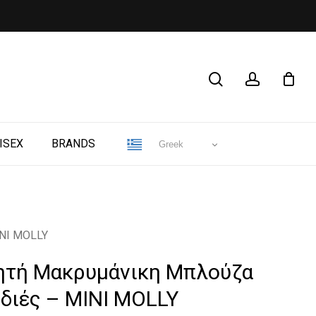
CLOSE
search
account
CART
ISEX
BRANDS
Greek
INI MOLLY
ητή Μακρυμάνικη Μπλούζα
ρδιές – MINI MOLLY