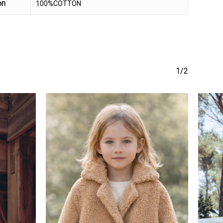
on
100%COTTON
1/2