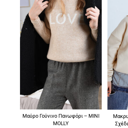
Μαύρο Γούνινο Πανωφόρι – MINI
Μακρυ
MOLLY
Σχέδι