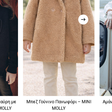
αύρη με
Μπεζ Γούνινο Πανωφόρι – MINI
Αμά
 MOLLY
MOLLY