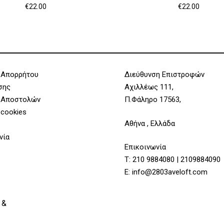
€
22.00
€
22.00
 Απορρήτου
Διεύθυνση Επιστροφών
σης
Αχιλλέως 111,
 Αποστολών
Π.Φάληρο 17563,
 cookies
Αθήνα , Ελλάδα
νία
Επικοινωνία
Τ:
210 9884080
|
2109884090
Υποσύνολο:
E:
info@2803aveloft.com
 &