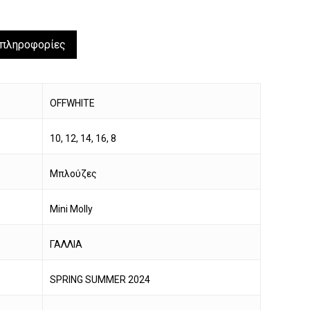
 πληροφορίες
OFFWHITE
10, 12, 14, 16, 8
Μπλούζες
Mini Molly
ΓΑΛΛΙΑ
να προϊόν στο καλάθι σας.
SPRING SUMMER 2024
Go To Shop