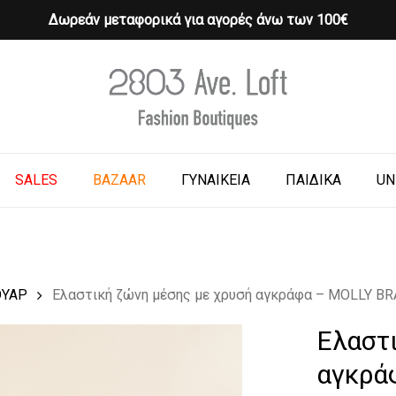
Δωρεάν μεταφορικά για αγορές άνω των 100€
Cart
o search or ESC to close
SALES
BAZAAR
ΓΥΝΑΙΚΕΙΑ
ΠΑΙΔΙΚΑ
UN
ΟΥΑΡ
Ελαστική ζώνη μέσης με χρυσή αγκράφα – MOLLY B
Ελαστ
αγκρά