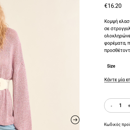
€
16.20
Κομψή ελασ
σε στρογγυλ
ολοκληρώνει
φορέματα, π
προσθέτοντα
Size
Κάντε μία ε
Κωδικός προ