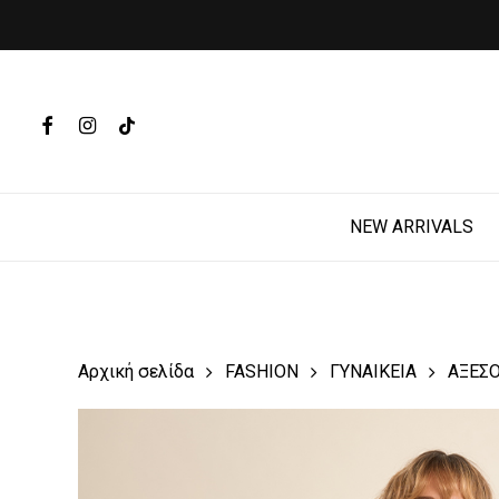
Skip
to
main
Products
content
search
FACEBOOK
INSTAGRAM
TIKTOK
Hit enter t
NEW ARRIVALS
Αρχική σελίδα
FASHION
ΓΥΝΑΙΚΕΙΑ
ΑΞΕΣ