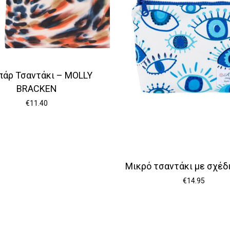
πάρ Τσαντάκι – MOLLY
BRACKEN
€
11.40
Μικρό τσαντάκι με σχέδι
€
14.95