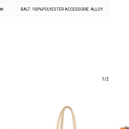
να προϊόν στο καλάθι σας.
on
BALT: 100%POLYESTER ACCESSORIE: ALLOY
Go To Shop
1/2