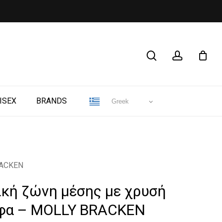
CLOSE
search
account
CART
ISEX
BRANDS
Greek
RACKEN
ική ζώνη μέσης με χρυσή
φα – MOLLY BRACKEN