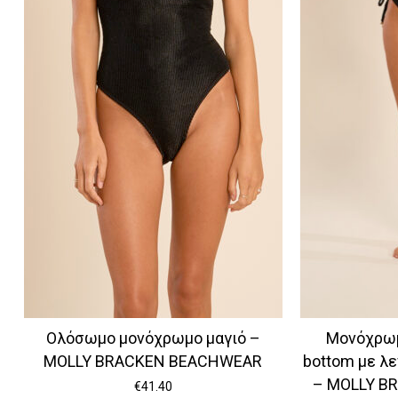
Ολόσωμο μονόχρωμο μαγιό –
Μονόχρωμ
MOLLY BRACKEN BEACHWEAR
bottom με λ
– MOLLY B
€
41.40