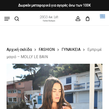
Skip
Δωρεάν μεταφορικά για αγορές άνω των 100€
Products
to
CLOSE
Cart
search
CART
main
Menu
Close
content
search
account
Menu
Αρχική σελίδα
FASHION
ΓΥΝΑΙΚΕΙΑ
Εμπριμέ
μαγιό – MOLLY LE BAIN