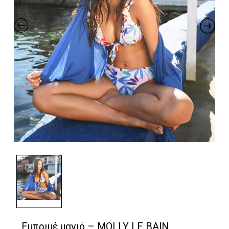
Εμπριμέ μαγιό – MOLLY LE BAIN