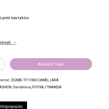
l print παντελόνι
πιλογή
Αγόρασε Τώρα
ϊόντος:
252MB-TF119DH CAMEL LARA
ASHION
,
Παντελόνια
,
ΡΟΥΧΑ
,
ΓΥΝΑΙΚΕΙΑ
 πληροφορίες