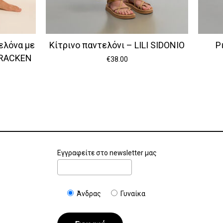
ελόνα με
Κίτρινο παντελόνι – LILI SIDONIO
Ρ
BRACKEN
€
38.00
Εγγραφείτε στο newsletter μας
Άνδρας
Γυναίκα