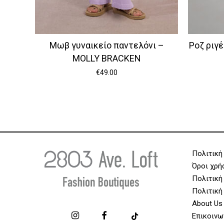
Μωβ γυναικείο παντελόνι –
Ροζ ριγέ
MOLLY BRACKEN
€
49.00
Πολιτική
Όροι χρή
Πολιτική
Πολιτική
About Us
Επικοινω