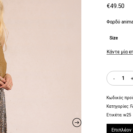
€
49.50
Φαρδύ anima
Size
Κάντε μία ε
Κωδικός προ
Κατηγορίες:
F
Ετικέτα:
w25
Επιπλέον