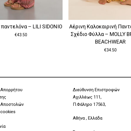
 παντελόνα – LILI SIDONIO
Αέρινη Καλοκαιρινή Παντ
Σχέδιο Φύλλα – MOLLY 
€
43.50
BEACHWEAR
€
34.50
 Απορρήτου
Διεύθυνση Επιστροφών
σης
Αχιλλέως 111,
 Αποστολών
Π.Φάληρο 17563,
 cookies
Αθήνα , Ελλάδα
νία