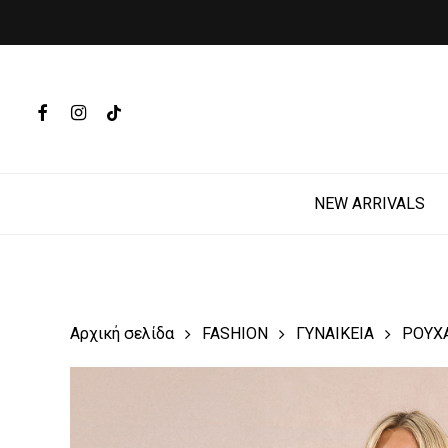
Skip
to
main
Products
content
search
FACEBOOK
INSTAGRAM
TIKTOK
Hit enter t
NEW ARRIVALS
Αρχική σελίδα
FASHION
ΓΥΝΑΙΚΕΙΑ
ΡΟΥΧ