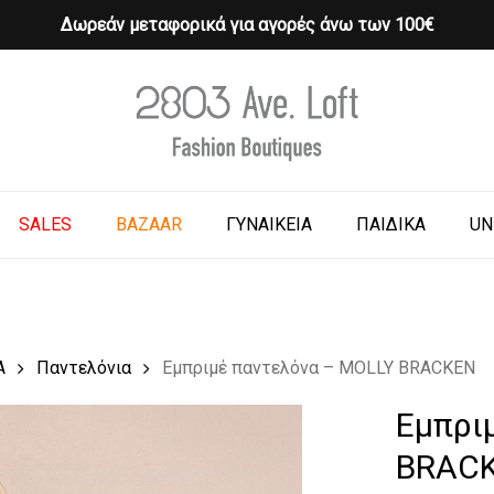
Δωρεάν μεταφορικά για αγορές άνω των 100€
Cart
o search or ESC to close
SALES
BAZAAR
ΓΥΝΑΙΚΕΙΑ
ΠΑΙΔΙΚΑ
UN
Α
Παντελόνια
Εμπριμέ παντελόνα – MOLLY BRACKEN
Εμπρι
BRAC