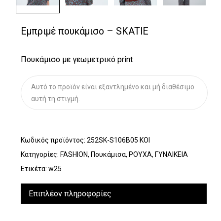
Εμπριμέ πουκάμισο – SKATIE
Πουκάμισο με γεωμετρικό print
Αυτό το προϊόν είναι εξαντλημένο και μή διαθέσιμο
αυτή τη στιγμή.
Κωδικός προϊόντος:
252SK-S106B05 KOI
Κατηγορίες:
FASHION
,
Πουκάμισα
,
ΡΟΥΧΑ
,
ΓΥΝΑΙΚΕΙΑ
Ετικέτα:
w25
Επιπλέον πληροφορίες