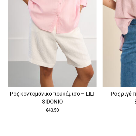
Ροζ κοντομάνικο πουκάμισο – LILI
Ροζ ριγέ 
SIDONIO
€
43.50