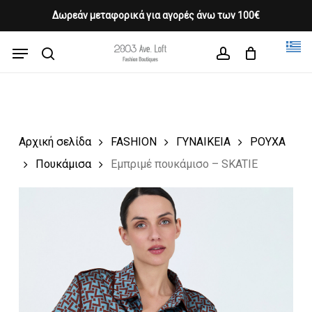
Skip
Δωρεάν μεταφορικά για αγορές άνω των 100€
Products
to
CLOSE
Cart
search
CART
main
Menu
Close
content
search
account
Menu
Αρχική σελίδα
FASHION
ΓΥΝΑΙΚΕΙΑ
ΡΟΥΧΑ
Πουκάμισα
Εμπριμέ πουκάμισο – SKATIE