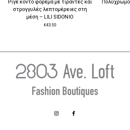
Ριγέ κοντό φόρεμα με τιράντες και
Πολύχρωμο 
στρογγυλές λεπτομέρειες στη
μέση – LILI SIDONIO
€
43.50