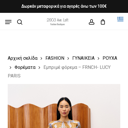
Skip
Δωρεάν μεταφορικά για αγορές άνω των 100€
Products
to
CLOSE
Cart
search
CART
main
Menu
Close
content
search
account
Menu
Αρχική σελίδα
FASHION
ΓΥΝΑΙΚΕΙΑ
ΡΟΥΧΑ
Φορέματα
Εμπριμέ φόρεμα – FRNCH- LUCY
PARIS