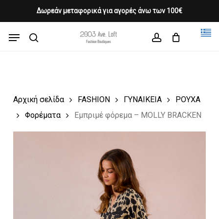
Skip
Δωρεάν μεταφορικά για αγορές άνω των 100€
Products
to
CLOSE
Cart
search
CART
main
Menu
Close
content
search
account
Menu
Αρχική σελίδα
FASHION
ΓΥΝΑΙΚΕΙΑ
ΡΟΥΧΑ
Φορέματα
Εμπριμέ φόρεμα – MOLLY BRACKEN