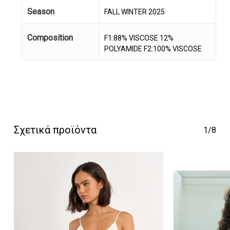
Season
FALL WINTER 2025
Κανένα προϊόν στο
Composition
F1:88% VISCOSE 12%
POLYAMIDE F2:100% VISCOSE
καλάθι σας.
Go To Shop
Σχετικά προϊόντα
1/8